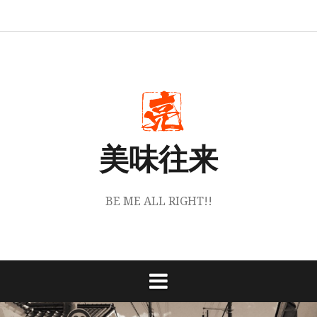
コ
ホ
丹
お
instagram
ン
ー
波
買
テ
ム
篠
い
山
物
ン
梅
は
角
こ
ツ
堂
ち
へ
に
ら
つ
か
ス
い
ら
キ
て
ッ
美味往来
プ
BE ME ALL RIGHT!!