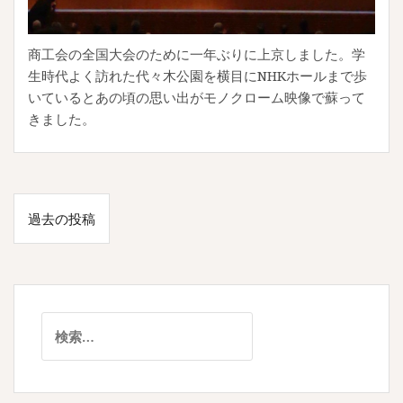
商工会の全国大会のために一年ぶりに上京しました。学
生時代よく訪れた代々木公園を横目にNHKホールまで歩
いているとあの頃の思い出がモノクローム映像で蘇って
きました。
投
過去の投稿
稿
ナ
ビ
ゲ
検
索:
ー
シ