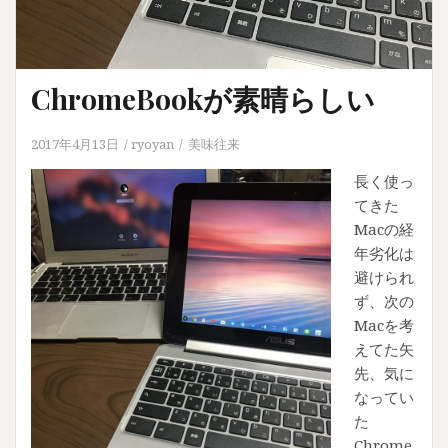
ChromeBookが素晴らしい
2017年4月13日
ryoyan
美味往来
長く使っ
てきた
Macの経
年劣化は
避けられ
ず、次の
Macを考
えてた矢
先、気に
なってい
た
Chrome