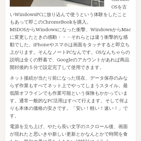
OSを古
いWindowsPCに放り込んで使うという体験をしたこと
もあって即このChromeBookを購入。
MSDOSからWindowsになった衝撃、WindowsからMac
に変更したときの感動・・・それらとは違う衝撃的な感
動でした。iPhoneやスマホは画面をタッチすると即立ち
上がります。そんなノートPCなんです。OSなんちゃらの
説明は全くの野暮で、Googleのアカウントがあれば商品
開封後約５分で設定完了して使用できます。
ネット接続が当たり前になった現在、データ保存のみな
らず作業もすべてネット上でやってしまうスタイル。最
低限オフラインでも作業可能という保険もかかっていま
す。通常一般的なPC活用はすべて行えます。そして何よ
りも本体の価格の安さです。「安い！軽い！速い！」で
す。
電源を立ち上げ、やたら長い文字のスクロール後、画面
が現れたと思いきや新しい更新とかなんとかで時間を食