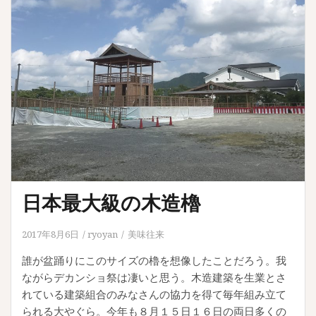
日本最大級の木造櫓
2017年8月6日
ryoyan
美味往来
誰が盆踊りにこのサイズの櫓を想像したことだろう。我
ながらデカンショ祭は凄いと思う。木造建築を生業とさ
れている建築組合のみなさんの協力を得て毎年組み立て
られる大やぐら。今年も８月１５日１６日の両日多くの