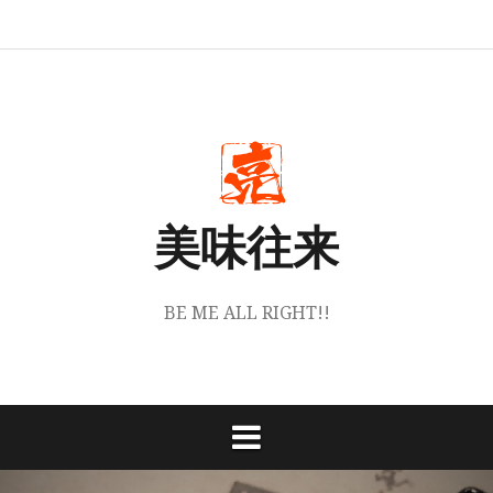
コ
ホ
丹
お
instagram
ン
ー
波
買
テ
ム
篠
い
山
物
ン
梅
は
角
こ
ツ
堂
ち
へ
に
ら
つ
か
ス
い
ら
キ
て
ッ
美味往来
プ
BE ME ALL RIGHT!!