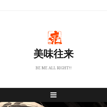
コ
ホ
丹
お
instagram
ン
ー
波
買
テ
ム
篠
い
山
物
ン
梅
は
角
こ
ツ
堂
ち
へ
に
ら
つ
か
ス
い
ら
キ
て
ッ
美味往来
プ
BE ME ALL RIGHT!!