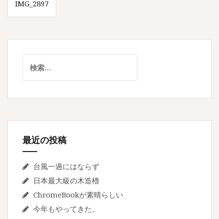
IMG_2897
稿
ナ
ビ
ゲ
検
索:
ー
シ
ョ
ン
最近の投稿
台風一過にはならず
日本最大級の木造櫓
ChromeBookが素晴らしい
今年もやってきた。