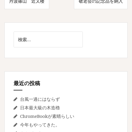
丹波篠山 近又楼
敬老会の記念品を納入
稿
ナ
ビ
ゲ
検
索:
ー
シ
ョ
ン
最近の投稿
台風一過にはならず
日本最大級の木造櫓
ChromeBookが素晴らしい
今年もやってきた。