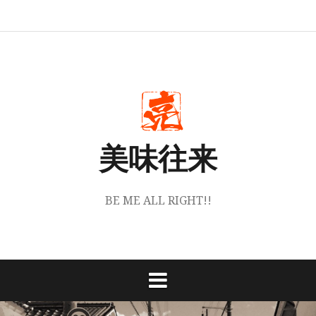
コ
ホ
丹
お
instagram
ン
ー
波
買
テ
ム
篠
い
山
物
ン
梅
は
角
こ
ツ
堂
ち
へ
に
ら
つ
か
ス
い
ら
キ
て
ッ
美味往来
プ
BE ME ALL RIGHT!!