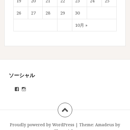
19
20
21
22
23
24
25
26
27
28
29
30
10月 »
ソーシャル
ryosuke.enso
ryoyan313
さ
さ
ん
ん
の
の
プ
プ
ロ
ロ
フ
フ
ィ
ィ
Proudly powered by WordPress
|
Theme:
Amadeus
by
ー
ー