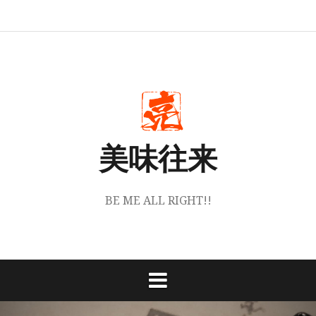
コ
ホ
丹
お
instagram
ン
ー
波
買
テ
ム
篠
い
山
物
ン
梅
は
角
こ
ツ
堂
ち
へ
に
ら
つ
か
ス
い
ら
キ
て
ッ
美味往来
プ
BE ME ALL RIGHT!!