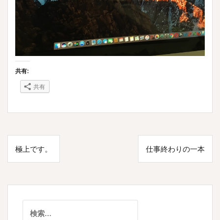
共有:
共有
投
極上です。
仕事終わりの一本
稿
ナ
ビ
ゲ
検
索: